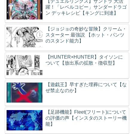
【デュエルリンクス】サンドラ 大活
躍！「レベルコピー」サンダードラゴ
ン デッキレシピ【キングに到達】
【ジョジョの奇妙な冒険】クリーム・
スターター 最強説 【ホット・パンツ
のスタンド能力】
【HUNTER×HUNTER】タイソンに
ついて【放出系の拡散・徴収型】
【遊戯王】早すぎた埋葬について【な
ぜ禁止なのか】
【足跡機能】Fleet(フリート)について
の評価の声【インスタのストーリー機
能】