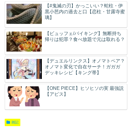
【#鬼滅の刃】かっこいい？蛇柱・伊
黒小芭内の過去と口【恋柱・甘露寺蜜
璃】
【ビュッフェ/バイキング】無断持ち
帰りは犯罪？食べ放題で元は取れる？
【デュエルリンクス】オノマトペア？
オノマト変化で自在サーチ！ガガガ
デッキレシピ【キング帯】
【ONE PIECE】ヒソヒソの実 最強説
【アピス】
雑記