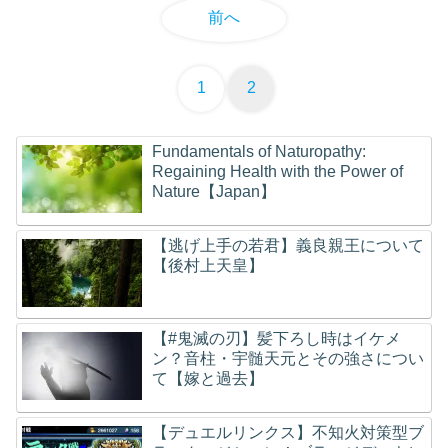
前へ
1
2
Fundamentals of Naturopathy:
Regaining Health with the Power of
Nature【Japan】
【逃げ上手の若君】義良親王について
【後村上天皇】
【#鬼滅の刃】髪下ろし時はイケメ
ン？音柱・宇髄天元とその強さについ
て【嫁と過去】
【デュエルリンクス】不知火対策型ブ