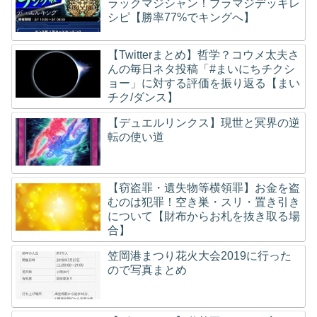
ラックマジシャン！ブラマジデッキレ
シピ【勝率77%でキングへ】
【Twitterまとめ】哲学？コウメ太夫さ
んの毎日ネタ投稿「#まいにちチクシ
ョー」に対する評価を振り返る【まい
チク/ダンス】
【デュエルリンクス】現世と冥界の逆
転の使い道
【窃盗罪・遺失物等横領罪】お金を盗
むのは犯罪！空き巣・スリ・置き引き
について【財布からお札を抜き取る場
合】
笠岡港まつり花火大会2019に行った
ので写真まとめ