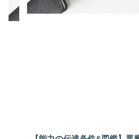
【能力の伝達条件&図鑑】悪