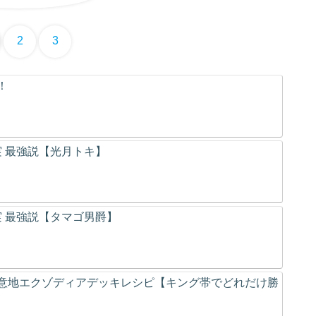
2
3
！
の実 最強説【光月トキ】
の実 最強説【タマゴ男爵】
意地エクゾディアデッキレシピ【キング帯でどれだけ勝