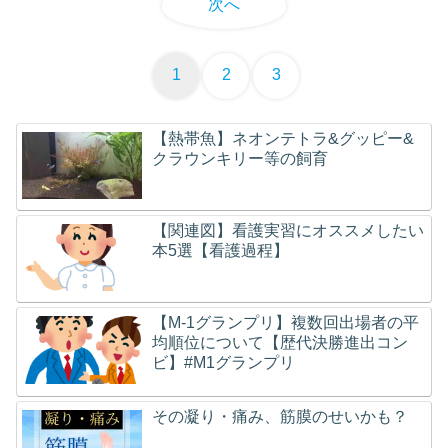
次へ
1
2
3
【熱帯魚】ネオンテトラ&グッピー&
クラウンキリー等の飼育
【関連図】看護実習にオススメしたい
本5選【看護過程】
【M-1グランプリ】複数回出場者の平
均順位について【歴代決勝進出コン
ビ】#M1グランプリ
その凝り・痛み、筋膜のせいかも？