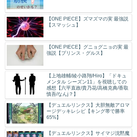
【ONE PIECE】ズマズマの実 最強説
【スマッシュ】
【ONE PIECE】グニョグニョの実 最
強説【プリンス・グルス】
【上地雄輔/綾小路翔/Hiro】「ドキュ
メンタル シーズン11」を視聴しての
感想【六平直政/貴乃花/高橋克典/香取
慎吾/なんj？】
【デュエルリンクス】大胆無敵アロマ
ージデッキレシピ【キング帯で勝率
65%】
【デュエルリンクス】サイマジ沈黙魔