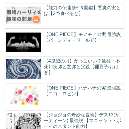
【能力の伝達条件&図鑑】悪魔の実と
は【2つ食べると】
【ONE PIECE】モアモアの実 最強説
【バーンディ・ワールド】
【#鬼滅の刃】かっこいい？風柱・不
死川実弥と玄弥と父親【禰豆子/おは
ぎ】
【ONE PIECE】ハナハナの実 最強説
【ニコ・ロビン】
【ジョジョの奇妙な冒険】デス13(サ
ーティーン) 最強説 【マニッシュ・ボ
ーイのスタンド能力】