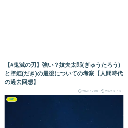
【#鬼滅の刃】強い？妓夫太郎(ぎゅうたろう)
と堕姫(だき)の最後についての考察【人間時代
の過去回想】
2020.12.08
2022.08.18
雑記