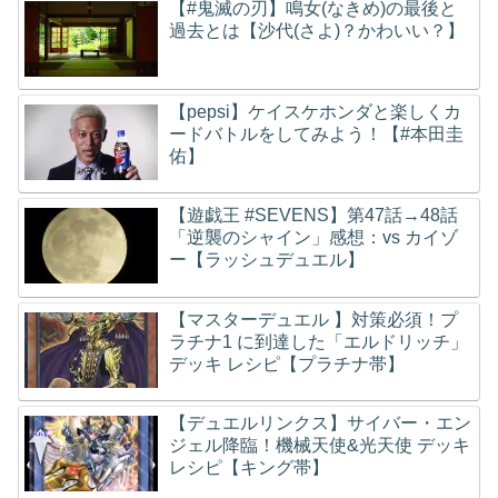
【#鬼滅の刃】鳴女(なきめ)の最後と
過去とは【沙代(さよ)？かわいい？】
【pepsi】ケイスケホンダと楽しくカ
ードバトルをしてみよう！【#本田圭
佑】
【遊戯王 #SEVENS】第47話→48話
「逆襲のシャイン」感想：vs カイゾ
ー【ラッシュデュエル】
【マスターデュエル 】対策必須！プ
ラチナ1 に到達した「エルドリッチ」
デッキ レシピ【プラチナ帯】
【デュエルリンクス】サイバー・エン
ジェル降臨！機械天使&光天使 デッキ
レシピ【キング帯】