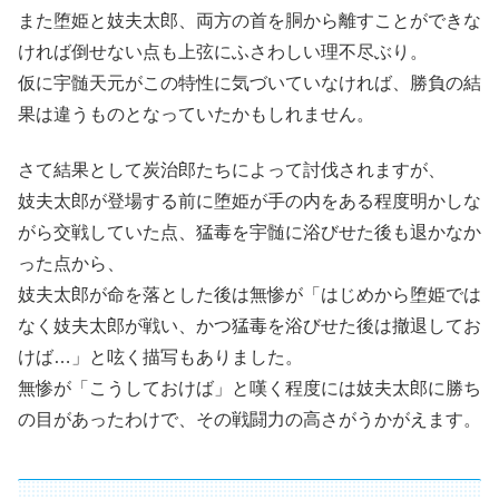
また堕姫と妓夫太郎、両方の首を胴から離すことができな
ければ倒せない点も上弦にふさわしい理不尽ぶり。
仮に宇髄天元がこの特性に気づいていなければ、勝負の結
果は違うものとなっていたかもしれません。
さて結果として炭治郎たちによって討伐されますが、
妓夫太郎が登場する前に堕姫が手の内をある程度明かしな
がら交戦していた点、猛毒を宇髄に浴びせた後も退かなか
った点から、
妓夫太郎が命を落とした後は無惨が「はじめから堕姫では
なく妓夫太郎が戦い、かつ猛毒を浴びせた後は撤退してお
けば…」と呟く描写もありました。
無惨が「こうしておけば」と嘆く程度には妓夫太郎に勝ち
の目があったわけで、その戦闘力の高さがうかがえます。