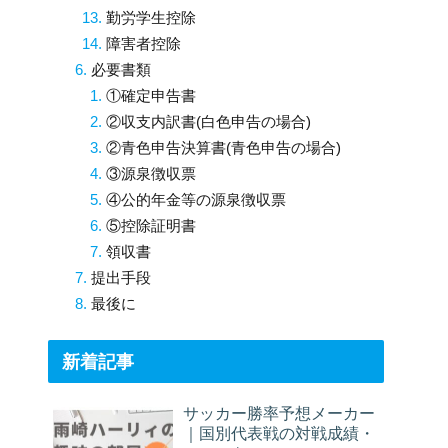
勤労学生控除
障害者控除
必要書類
①確定申告書
②収支内訳書(白色申告の場合)
②青色申告決算書(青色申告の場合)
③源泉徴収票
④公的年金等の源泉徴収票
⑤控除証明書
領収書
提出手段
最後に
新着記事
サッカー勝率予想メーカー
｜国別代表戦の対戦成績・