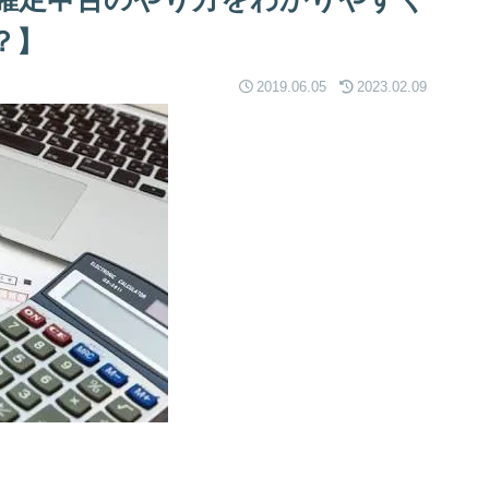
？】
2019.06.05
2023.02.09