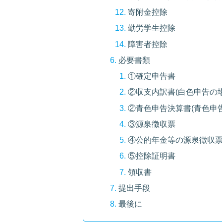
寄附金控除
勤労学生控除
障害者控除
必要書類
①確定申告書
②収支内訳書(白色申告の場
②青色申告決算書(青色申
③源泉徴収票
④公的年金等の源泉徴収
⑤控除証明書
領収書
提出手段
最後に