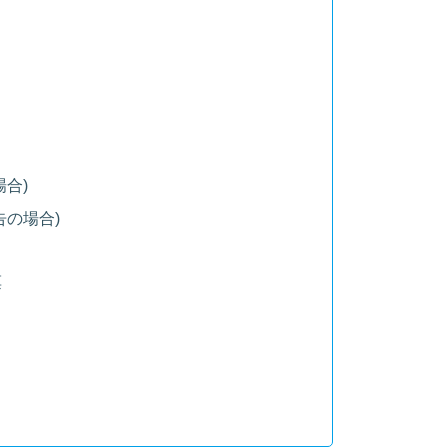
合)
告の場合)
票