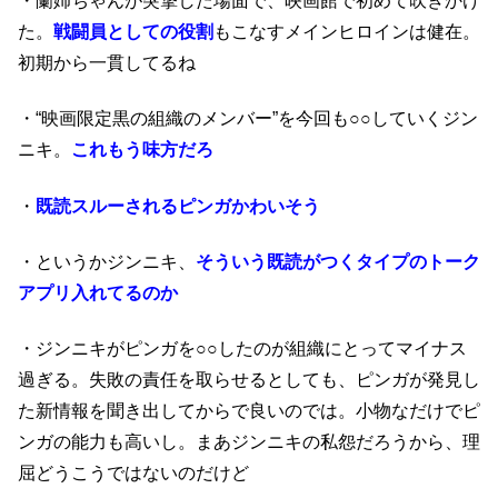
・蘭姉ちゃんが突撃した場面で、映画館で初めて吹きかけ
た。
戦闘員としての役割
もこなすメインヒロインは健在。
初期から一貫してるね
・“映画限定黒の組織のメンバー”を今回も○○していくジン
ニキ。
これもう味方だろ
・
既読スルーされるピンガかわいそう
・というかジンニキ、
そういう既読がつくタイプのトーク
アプリ入れてるのか
・ジンニキがピンガを○○したのが組織にとってマイナス
過ぎる。失敗の責任を取らせるとしても、ピンガが発見し
た新情報を聞き出してからで良いのでは。小物なだけでピ
ンガの能力も高いし。まあジンニキの私怨だろうから、理
屈どうこうではないのだけど