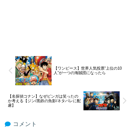
【ワンピース】世界人気投票“上位の10
人”が一つの海賊団になったら
【名探偵コナン】なぜピンガは笑ったの
か考える【ジン/黒鉄の魚影/ネタバレに配
慮】
コメント