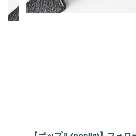
【ポップル(poplle)】フ