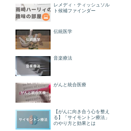
レメディ・ティッシュソル
ト候補ファインダー
伝統医学
音楽療法
がんと統合医療
【がんに向き合う心を整え
る】「サイモントン療法」
のやり方と効果とは