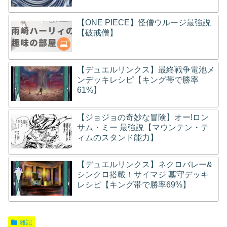
【ONE PIECE】怪僧ウルージ最強説
【破戒僧】
【デュエルリンクス】最終戦争電池メ
ンデッキレシピ【キング帯で勝率
61%】
【ジョジョの奇妙な冒険】オー!ロン
サム・ミー 最強説【マウンテン・テ
ィムのスタンド能力】
【デュエルリンクス】ネクロバレー&
シンクロ搭載！サイマジ 墓守デッキ
レシピ【キング帯で勝率69%】
雑記