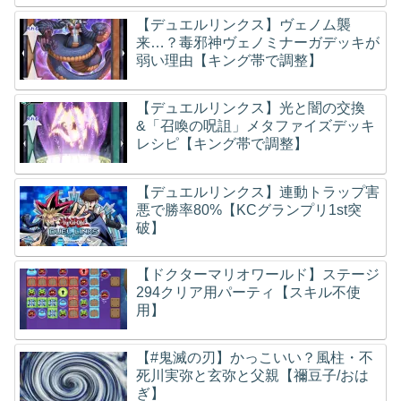
【デュエルリンクス】ヴェノム襲
来…？毒邪神ヴェノミナーガデッキが
弱い理由【キング帯で調整】
【デュエルリンクス】光と闇の交換
&「召喚の呪詛」メタファイズデッキ
レシピ【キング帯で調整】
【デュエルリンクス】連動トラップ害
悪で勝率80%【KCグランプリ1st突
破】
【ドクターマリオワールド】ステージ
294クリア用パーティ【スキル不使
用】
【#鬼滅の刃】かっこいい？風柱・不
死川実弥と玄弥と父親【禰豆子/おは
ぎ】