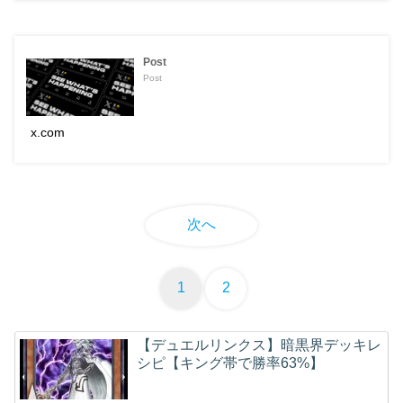
Post
Post
x.com
次へ
1
2
【デュエルリンクス】暗黒界デッキレ
シピ【キング帯で勝率63%】