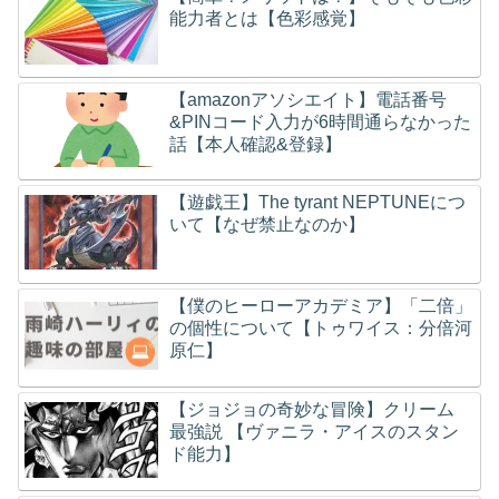
能力者とは【色彩感覚】
【amazonアソシエイト】電話番号
&PINコード入力が6時間通らなかった
話【本人確認&登録】
【遊戯王】The tyrant NEPTUNEにつ
いて【なぜ禁止なのか】
【僕のヒーローアカデミア】「二倍」
の個性について【トゥワイス：分倍河
原仁】
【ジョジョの奇妙な冒険】クリーム
最強説 【ヴァニラ・アイスのスタン
ド能力】