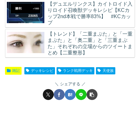
【デュエルリンクス】カイトロイド入
りロイド召喚獣デッキレシピ【KCカ
ップ2nd本戦で勝率83%】 #KCカッ
プ
【トレンド】「二重まぶた」と「一重
まぶた」と「奥二重」と「三重まぶ
た」それぞれの立場からのツイートま
とめ【二重整形】
雑記
デッキレシピ
ランク戦用デッキ
天使族
シェアする