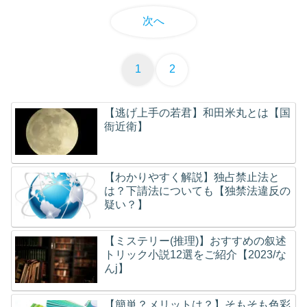
次へ
1
2
【逃げ上手の若君】和田米丸とは【国
衙近衛】
【わかりやすく解説】独占禁止法と
は？下請法についても【独禁法違反の
疑い？】
【ミステリー(推理)】おすすめの叙述
トリック小説12選をご紹介【2023/な
んj】
【簡単？メリットは？】そもそも色彩