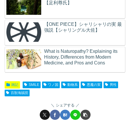
【足利尊氏】
【ONE PIECE】シャリシャリの実 最
強説【シャリングル大佐】
What is Naturopathy? Explaining its
History, Differences from Modern
Medicine, and Pros and Cons
雑記
SMILE
ワノ国
動物系
悪魔の実
男性
百獣海賊団
シェアする