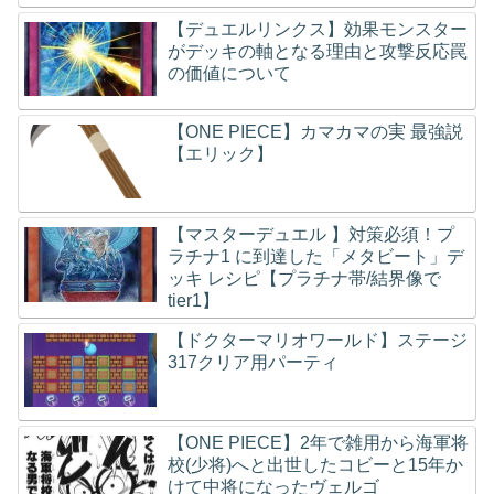
【デュエルリンクス】効果モンスター
がデッキの軸となる理由と攻撃反応罠
の価値について
【ONE PIECE】カマカマの実 最強説
【エリック】
【マスターデュエル 】対策必須！プ
ラチナ1 に到達した「メタビート」デ
ッキ レシピ【プラチナ帯/結界像で
tier1】
【ドクターマリオワールド】ステージ
317クリア用パーティ
【ONE PIECE】2年で雑用から海軍将
校(少将)へと出世したコビーと15年か
けて中将になったヴェルゴ