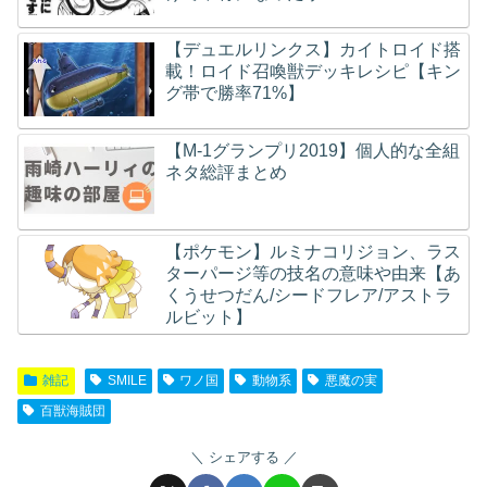
【デュエルリンクス】カイトロイド搭
載！ロイド召喚獣デッキレシピ【キン
グ帯で勝率71%】
【M-1グランプリ2019】個人的な全組
ネタ総評まとめ
【ポケモン】ルミナコリジョン、ラス
ターパージ等の技名の意味や由来【あ
くうせつだん/シードフレア/アストラ
ルビット】
雑記
SMILE
ワノ国
動物系
悪魔の実
百獣海賊団
シェアする