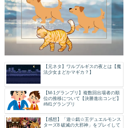
【元ネタ】ワルプルギスの夜とは【魔
法少女まどかマギカ？】
【M-1グランプリ】複数回出場者の順
位の推移について【決勝進出コンビ】
#M1グランプリ
【感想】「遊☆戯☆王デュエルモンス
ターズ8 破滅の大邪神」をプレイして