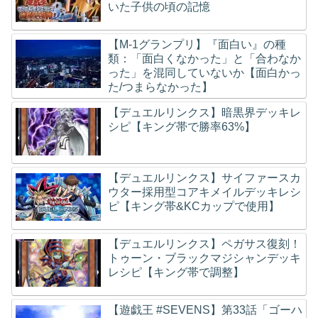
いた子供の頃の記憶
【M-1グランプリ】『面白い』の種
類：「面白くなかった」と「合わなか
った」を混同していないか【面白かっ
た/つまらなかった】
【デュエルリンクス】暗黒界デッキレ
シピ【キング帯で勝率63%】
【デュエルリンクス】サイファースカ
ウター採用型コアキメイルデッキレシ
ピ【キング帯&KCカップで使用】
【デュエルリンクス】ペガサス復刻！
トゥーン・ブラックマジシャンデッキ
レシピ【キング帯で調整】
【遊戯王 #SEVENS】第33話「ゴーハ