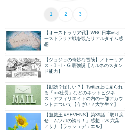
1
2
3
【オーストラリア戦】WBC日本vsオ
ーストラリア戦を観たリアルタイム感
想
【ジョジョの奇妙な冒険】ノトーリア
ス・B・I・G 最強説【カルネのスタン
ド能力】
【勧誘？怪しい？】Twitter上に見られ
る「○○社長」などのネットビジネ
ス・アフィリエイトの内の一部アカウ
ントについて【うざい？大学生？】
【遊戯王 #SEVENS】第39話「取り戻
せ！ムツバの誇り！」感想：vs 六葉
アサナ【ラッシュデュエル】