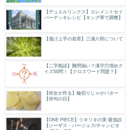
【デュエルリンクス】エレメントセイ
バーデッキレシピ【キング帯で調整】
【逃げ上手の若君】三浦八郎について
【二字熟語】難問揃い？漢字穴埋めク
イズ50問！【クロスワード問題？】
【幼女が作る】輪切りじゃがバター
【俳句の日】
【ONE PIECE】リキリキの実 最強説
【ジーザス・バージェス/チャンピオ