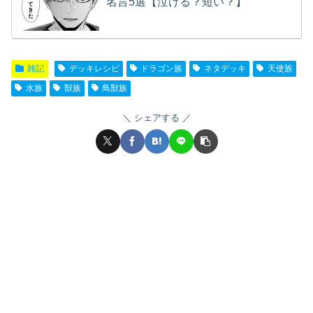
名言5選【泣ける？短い？】
雑記
デッキレシピ
ドラゴン族
ネタデッキ
天使族
水族
獣族
鳥獣族
シェアする