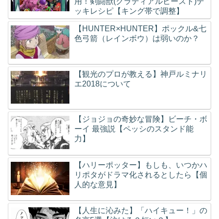
用！剣闘獣(グラディアルビースト)デ
ッキレシピ【キング帯で調整】
【HUNTER×HUNTER】ポックル&七
色弓箭（レインボウ）は弱いのか？
【観光のプロが教える】神戸ルミナリ
エ2018について
【ジョジョの奇妙な冒険】ビーチ・ボ
ーイ 最強説【ペッシのスタンド能
力】
【ハリーポッター】もしも、いつかハ
リポタがドラマ化されるとしたら【個
人的な意見】
【人生に沁みた】「ハイキュー！」の