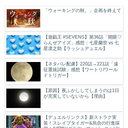
「ウォーキングの秋。」企画を終えて
【遊戯王 #SEVENS】第36話「開眼♡
らんぜアイズ」感想：七星蘭世 vs 七
星凛之助【ラッシュデュエル】
【ネタバレ配慮】220話→221話「遠
征選抜試験」感想【ワートリ/ワール
ドトリガー】
【原因】夜ふかししてしまうのは1日
が充実していないから【理由】
【デュエルリンクス】新ストラク実
装！スレイブタイガー&烏合の行進採